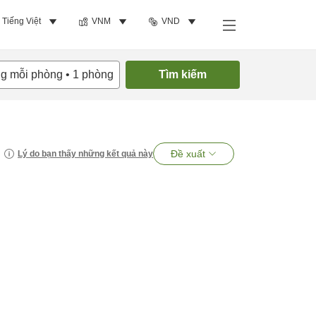
Tiếng Việt
VNM
VND
ng mỗi phòng
•
1
phòng
Tìm kiếm
Đề xuất
Lý do bạn thấy những kết quả này