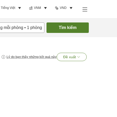
Tiếng Việt
VNM
VND
ng mỗi phòng
•
1
phòng
Tìm kiếm
Đề xuất
Lý do bạn thấy những kết quả này