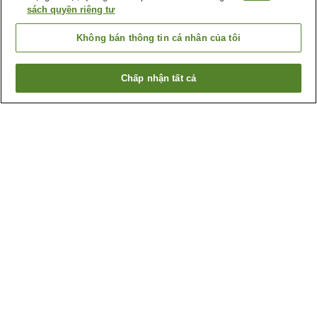
sách quyền riêng tư
Không bán thông tin cá nhân của tôi
Chấp nhận tất cả
Quay lại trang trước
1 cơ sở lưu trú
Lý do bạn thấy những kết quả này