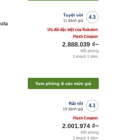
Tuyệt vời
4.3
11
đánh giá
muta
Ưu đãi đặc biệt của Rakuten
Flash Coupon
2.888.039 ₫
~
Mỗi phòng
2
khách
1
đêm
Xem phòng & các mức giá
Rất tốt
4.1
19
đánh giá
Flash Coupon
2.001.974 ₫
~
Mỗi phòng
2
khách
1
đêm