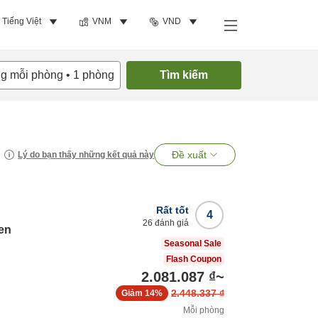
Tiếng Việt
VNM
VND
ng mỗi phòng
•
1
phòng
Tìm kiếm
Đề xuất
Lý do bạn thấy những kết quả này
Rất tốt
4
26
đánh giá
en
Seasonal Sale
Flash Coupon
2.081.087 ₫
~
2.448.337 ₫
Giảm
14%
Mỗi phòng