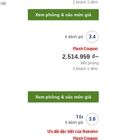
2
khách
1
đêm
i bộ
Xem phòng & các mức giá
3.4
6
đánh giá
Flash Coupon
2.514.959 ₫
~
Mỗi phòng
2
khách
1
đêm
Xem phòng & các mức giá
Tốt
3.6
9
đánh giá
Ưu đãi đặc biệt của Rakuten
Flash Coupon