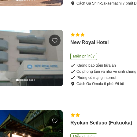
Cách
Ga Shin-Sakaemachi
7
phút
Đ
New Royal Hotel
Miễn phí hủy
Không bao gồm bữa ăn
Có phòng tắm và nhà vệ sinh chung
Phòng có mạng internet
Cách
Ga Omuta
6
phút
Đi bộ
Ryokan Seifuso (Fukuoka)
Miễn phí hủy