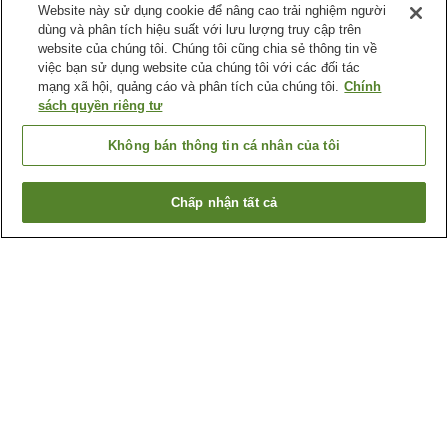
Website này sử dụng cookie để nâng cao trải nghiệm người
dùng và phân tích hiệu suất với lưu lượng truy cập trên
website của chúng tôi. Chúng tôi cũng chia sẻ thông tin về
việc bạn sử dụng website của chúng tôi với các đối tác
mạng xã hội, quảng cáo và phân tích của chúng tôi.
Chính
sách quyền riêng tư
Không bán thông tin cá nhân của tôi
Chấp nhận tất cả
Quay lại trang trước