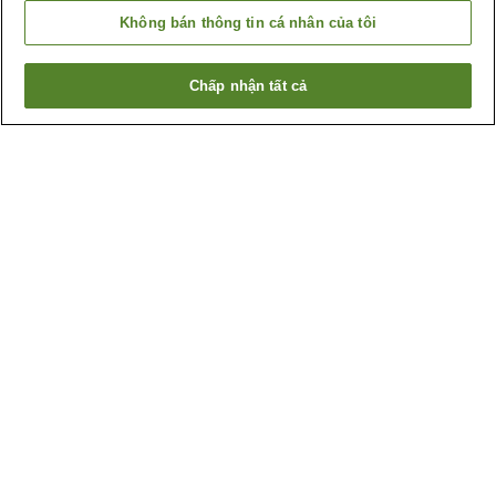
Không bán thông tin cá nhân của tôi
Chấp nhận tất cả
Quay lại trang trước
1 cơ sở lưu trú
Lý do bạn thấy những kết quả này