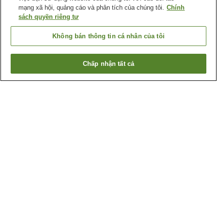
mạng xã hội, quảng cáo và phân tích của chúng tôi.
Chính
sách quyền riêng tư
Không bán thông tin cá nhân của tôi
Chấp nhận tất cả
Quay lại trang trước
1 cơ sở lưu trú
Lý do bạn thấy những kết quả này