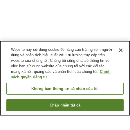
Website này sử dụng cookie để nâng cao trải nghiệm người
dùng và phân tích hiệu suất với lưu lượng truy cập trên
website của chúng tôi. Chúng tôi cũng chia sẻ thông tin về
việc bạn sử dụng website của chúng tôi với các đối tác
mạng xã hội, quảng cáo và phân tích của chúng tôi.
Chính
sách quyền riêng tư
Không bán thông tin cá nhân của tôi
Chấp nhận tất cả
Quay lại trang trước