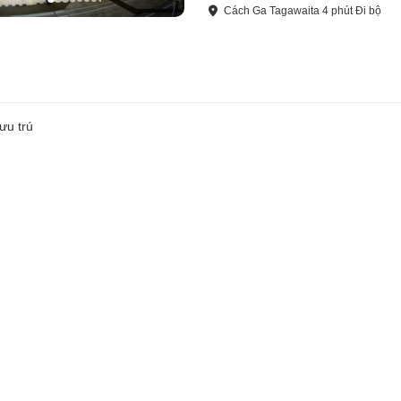
Cách
Ga Tagawaita
4
phút
Đi bộ
ưu trú