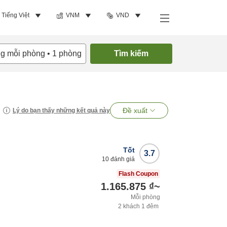
Tiếng Việt
VNM
VND
ng mỗi phòng
•
1
phòng
Tìm kiếm
Đề xuất
Lý do bạn thấy những kết quả này
Tốt
3.7
10
đánh giá
Flash Coupon
1.165.875 ₫
~
Mỗi phòng
2
khách
1
đêm