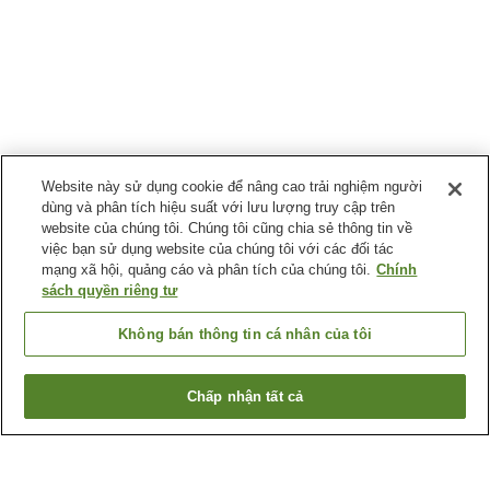
Website này sử dụng cookie để nâng cao trải nghiệm người
dùng và phân tích hiệu suất với lưu lượng truy cập trên
website của chúng tôi. Chúng tôi cũng chia sẻ thông tin về
việc bạn sử dụng website của chúng tôi với các đối tác
mạng xã hội, quảng cáo và phân tích của chúng tôi.
Chính
sách quyền riêng tư
Không bán thông tin cá nhân của tôi
Chấp nhận tất cả
Quay lại trang trước