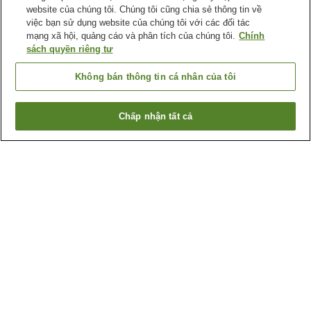
website của chúng tôi. Chúng tôi cũng chia sẻ thông tin về
việc bạn sử dụng website của chúng tôi với các đối tác
mạng xã hội, quảng cáo và phân tích của chúng tôi.
Chính
sách quyền riêng tư
Không bán thông tin cá nhân của tôi
Chấp nhận tất cả
Quay lại trang trước
5
cơ sở lưu trú
Lý do bạn thấy những kết quả này