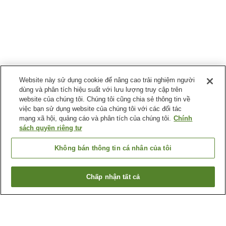
Website này sử dụng cookie để nâng cao trải nghiệm người
dùng và phân tích hiệu suất với lưu lượng truy cập trên
website của chúng tôi. Chúng tôi cũng chia sẻ thông tin về
việc bạn sử dụng website của chúng tôi với các đối tác
mạng xã hội, quảng cáo và phân tích của chúng tôi.
Chính
sách quyền riêng tư
Không bán thông tin cá nhân của tôi
Chấp nhận tất cả
Quay lại trang trước