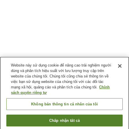
Website này sử dụng cookie để nâng cao trải nghiệm người
dùng và phân tích hiệu suất với lưu lượng truy cập trên
website của chúng tôi. Chúng tôi cũng chia sẻ thông tin về
việc bạn sử dụng website của chúng tôi với các đối tác
mạng xã hội, quảng cáo và phân tích của chúng tôi.
Chính
sách quyền riêng tư
Không bán thông tin cá nhân của tôi
Chấp nhận tất cả
Quay lại trang trước