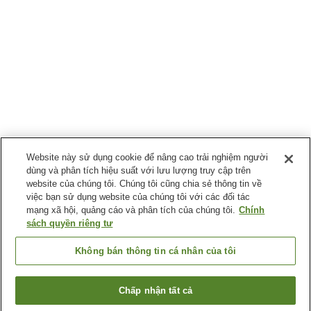
Website này sử dụng cookie để nâng cao trải nghiệm người
dùng và phân tích hiệu suất với lưu lượng truy cập trên
website của chúng tôi. Chúng tôi cũng chia sẻ thông tin về
việc bạn sử dụng website của chúng tôi với các đối tác
mạng xã hội, quảng cáo và phân tích của chúng tôi.
Chính
sách quyền riêng tư
Không bán thông tin cá nhân của tôi
Chấp nhận tất cả
Quay lại trang trước