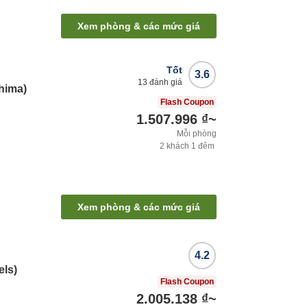
Xem phòng & các mức giá
Tốt
3.6
13
đánh giá
hima)
Flash Coupon
1.507.996 ₫
~
Mỗi phòng
2
khách
1
đêm
Xem phòng & các mức giá
4.2
els)
Flash Coupon
2.005.138 ₫
~