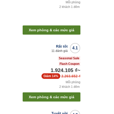
Mỗi phòng
2
khách
1
đêm
Xem phòng & các mức giá
Rất tốt
4.1
11
đánh giá
Seasonal Sale
Flash Coupon
1.924.105 ₫
~
2.263.652 ₫
Giảm
14%
Mỗi phòng
2
khách
1
đêm
Xem phòng & các mức giá
Tuyệt vời