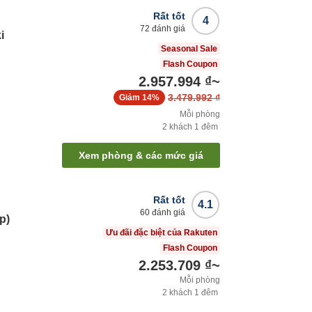
Rất tốt
4
72
đánh giá
i
Seasonal Sale
Flash Coupon
2.957.994 ₫
~
3.479.992 ₫
Giảm
14%
Mỗi phòng
2
khách
1
đêm
Xem phòng & các mức giá
Rất tốt
4.1
60
đánh giá
p)
Ưu đãi đặc biệt của Rakuten
Flash Coupon
2.253.709 ₫
~
Mỗi phòng
2
khách
1
đêm