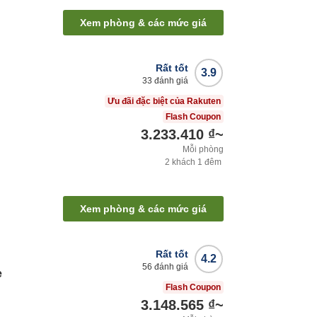
Xem phòng & các mức giá
Rất tốt
3.9
33
đánh giá
Ưu đãi đặc biệt của Rakuten
Flash Coupon
3.233.410 ₫
~
Mỗi phòng
2
khách
1
đêm
Xem phòng & các mức giá
Rất tốt
4.2
56
đánh giá
e
Flash Coupon
3.148.565 ₫
~