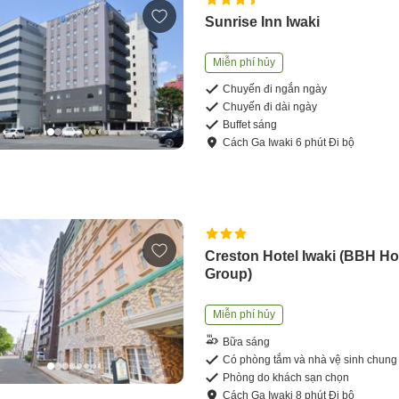
Sunrise Inn Iwaki
Miễn phí hủy
Chuyến đi ngắn ngày
Chuyến đi dài ngày
Buffet sáng
Cách
Ga Iwaki
6
phút
Đi bộ
Creston Hotel Iwaki (BBH Ho
Group)
Miễn phí hủy
Bữa sáng
Có phòng tắm và nhà vệ sinh chung
Phòng do khách sạn chọn
Cách
Ga Iwaki
8
phút
Đi bộ