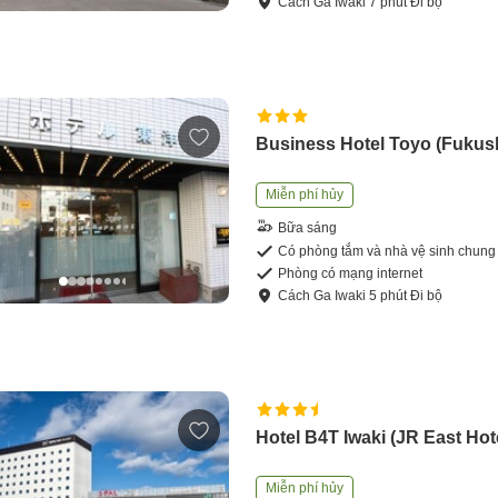
Cách
Ga Iwaki
7
phút
Đi bộ
Business Hotel Toyo (Fukus
Miễn phí hủy
Bữa sáng
Có phòng tắm và nhà vệ sinh chung
Phòng có mạng internet
Cách
Ga Iwaki
5
phút
Đi bộ
Hotel B4T Iwaki (JR East Hot
Miễn phí hủy