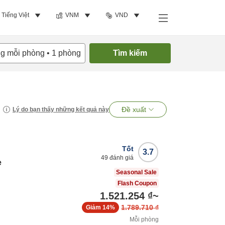
Tiếng Việt
VNM
VND
ng mỗi phòng
•
1
phòng
Tìm kiếm
Đề xuất
Lý do bạn thấy những kết quả này
Tốt
3.7
49
đánh giá
e
Seasonal Sale
Flash Coupon
1.521.254 ₫
~
1.789.710 ₫
Giảm
14%
Mỗi phòng