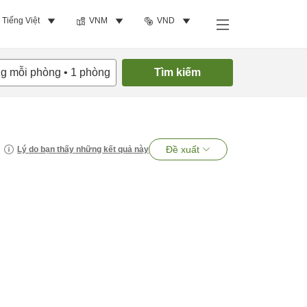
Tiếng Việt
VNM
VND
ng mỗi phòng
•
1
phòng
Tìm kiếm
Đề xuất
Lý do bạn thấy những kết quả này