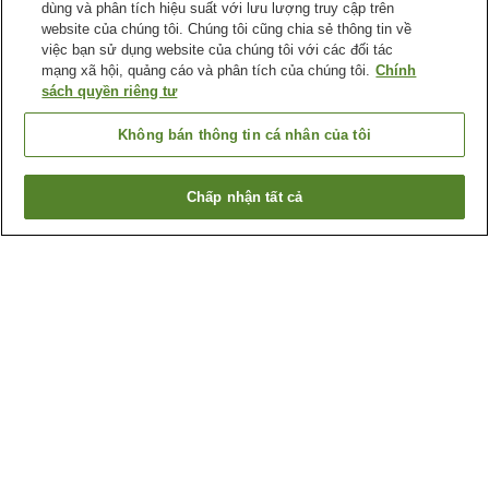
dùng và phân tích hiệu suất với lưu lượng truy cập trên
website của chúng tôi. Chúng tôi cũng chia sẻ thông tin về
việc bạn sử dụng website của chúng tôi với các đối tác
mạng xã hội, quảng cáo và phân tích của chúng tôi.
Chính
sách quyền riêng tư
Không bán thông tin cá nhân của tôi
Chấp nhận tất cả
Quay lại trang trước
2
cơ sở lưu trú
Lý do bạn thấy những kết quả này