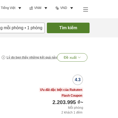
Tiếng Việt
VNM
VND
ng mỗi phòng
•
1
phòng
Tìm kiếm
Đề xuất
Lý do bạn thấy những kết quả này
4.3
o
Ưu đãi đặc biệt của Rakuten
Flash Coupon
2.203.995 ₫
~
Mỗi phòng
2
khách
1
đêm