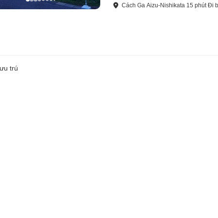
Cách
Ga Aizu-Nishikata
15
phút
Đi 
ưu trú