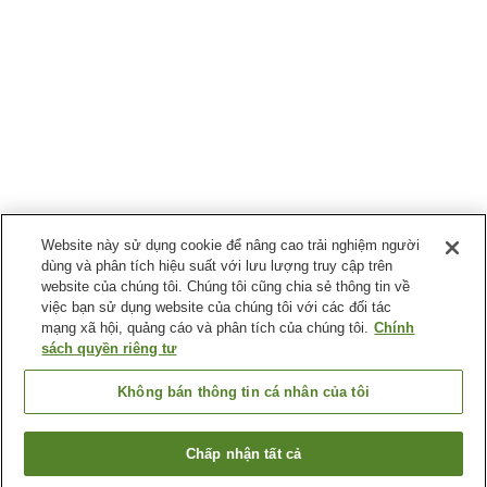
Website này sử dụng cookie để nâng cao trải nghiệm người
dùng và phân tích hiệu suất với lưu lượng truy cập trên
website của chúng tôi. Chúng tôi cũng chia sẻ thông tin về
việc bạn sử dụng website của chúng tôi với các đối tác
mạng xã hội, quảng cáo và phân tích của chúng tôi.
Chính
sách quyền riêng tư
Không bán thông tin cá nhân của tôi
Chấp nhận tất cả
Quay lại trang trước