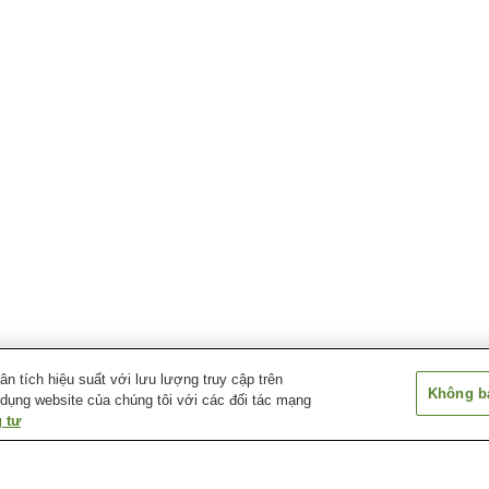
 tích hiệu suất với lưu lượng truy cập trên
Không bá
 dụng website của chúng tôi với các đối tác mạng
 tư
Ga Kanameta
Ga Kanmata
Ga Ogoe