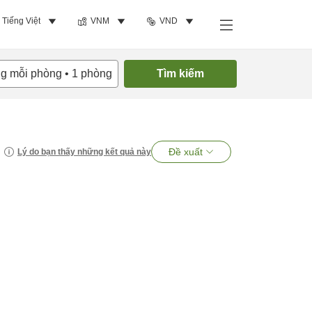
Tiếng Việt
VNM
VND
ng mỗi phòng
•
1
phòng
Tìm kiếm
Đề xuất
Lý do bạn thấy những kết quả này