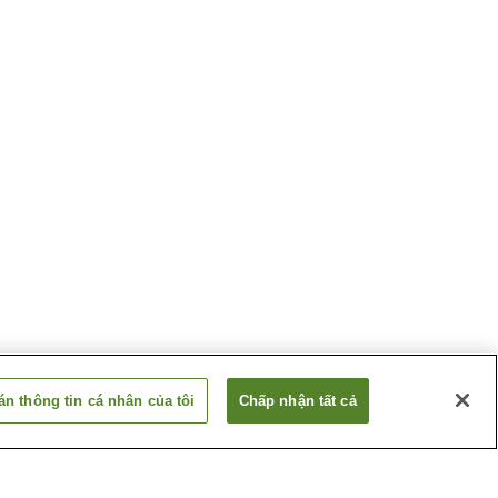
n thông tin cá nhân của tôi
Chấp nhận tất cả
Ga Sugaya