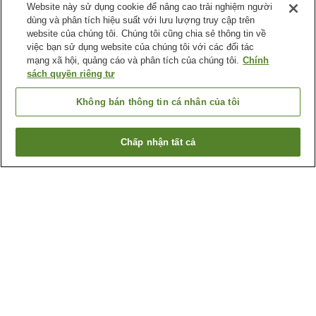
Website này sử dụng cookie để nâng cao trải nghiệm người
dùng và phân tích hiệu suất với lưu lượng truy cập trên
website của chúng tôi. Chúng tôi cũng chia sẻ thông tin về
việc bạn sử dụng website của chúng tôi với các đối tác
mạng xã hội, quảng cáo và phân tích của chúng tôi.
Chính
sách quyền riêng tư
Không bán thông tin cá nhân của tôi
Chấp nhận tất cả
Quay lại trang trước