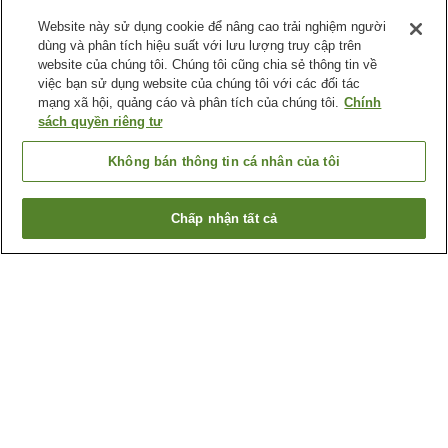
Website này sử dụng cookie để nâng cao trải nghiệm người
dùng và phân tích hiệu suất với lưu lượng truy cập trên
website của chúng tôi. Chúng tôi cũng chia sẻ thông tin về
việc bạn sử dụng website của chúng tôi với các đối tác
mạng xã hội, quảng cáo và phân tích của chúng tôi.
Chính
sách quyền riêng tư
Không bán thông tin cá nhân của tôi
Chấp nhận tất cả
Quay lại trang trước