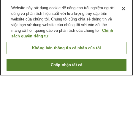
Website này sử dụng cookie để nâng cao trải nghiệm người
dùng và phân tích hiệu suất với lưu lượng truy cập trên
website của chúng tôi. Chúng tôi cũng chia sẻ thông tin về
việc bạn sử dụng website của chúng tôi với các đối tác
mạng xã hội, quảng cáo và phân tích của chúng tôi.
Chính
sách quyền riêng tư
Không bán thông tin cá nhân của tôi
Chấp nhận tất cả
Quay lại trang trước