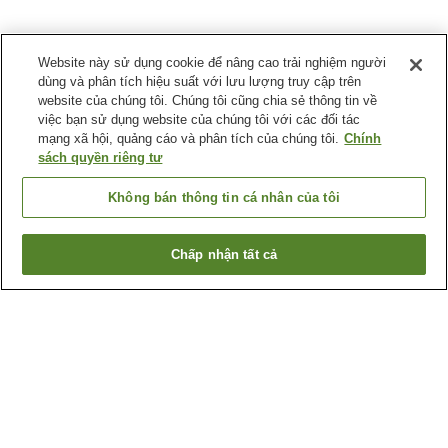
Website này sử dụng cookie để nâng cao trải nghiệm người
dùng và phân tích hiệu suất với lưu lượng truy cập trên
website của chúng tôi. Chúng tôi cũng chia sẻ thông tin về
việc bạn sử dụng website của chúng tôi với các đối tác
mạng xã hội, quảng cáo và phân tích của chúng tôi.
Chính
sách quyền riêng tư
Không bán thông tin cá nhân của tôi
Chấp nhận tất cả
Quay lại trang trước