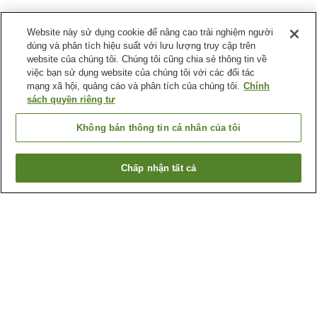
Website này sử dụng cookie để nâng cao trải nghiệm người
dùng và phân tích hiệu suất với lưu lượng truy cập trên
website của chúng tôi. Chúng tôi cũng chia sẻ thông tin về
việc bạn sử dụng website của chúng tôi với các đối tác
mạng xã hội, quảng cáo và phân tích của chúng tôi.
Chính
sách quyền riêng tư
Không bán thông tin cá nhân của tôi
Chấp nhận tất cả
Quay lại trang trước