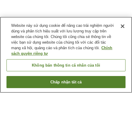
Website này sử dụng cookie để nâng cao trải nghiệm người
dùng và phân tích hiệu suất với lưu lượng truy cập trên
website của chúng tôi. Chúng tôi cũng chia sẻ thông tin về
việc bạn sử dụng website của chúng tôi với các đối tác
mạng xã hội, quảng cáo và phân tích của chúng tôi.
Chính
sách quyền riêng tư
Không bán thông tin cá nhân của tôi
Chấp nhận tất cả
Quay lại trang trước