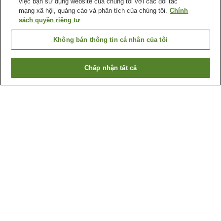
việc bạn sử dụng website của chúng tôi với các đối tác
mạng xã hội, quảng cáo và phân tích của chúng tôi.
Chính
sách quyền riêng tư
Không bán thông tin cá nhân của tôi
Chấp nhận tất cả
Quay lại trang trước
1 cơ sở lưu trú
Lý do bạn thấy những kết quả này