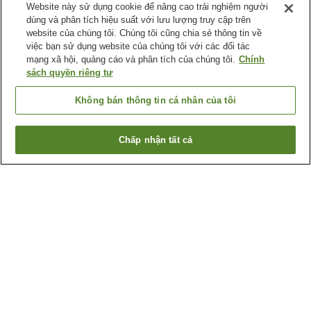
Website này sử dụng cookie để nâng cao trải nghiệm người
dùng và phân tích hiệu suất với lưu lượng truy cập trên
website của chúng tôi. Chúng tôi cũng chia sẻ thông tin về
việc bạn sử dụng website của chúng tôi với các đối tác
mạng xã hội, quảng cáo và phân tích của chúng tôi.
Chính
sách quyền riêng tư
Không bán thông tin cá nhân của tôi
Chấp nhận tất cả
Quay lại trang trước