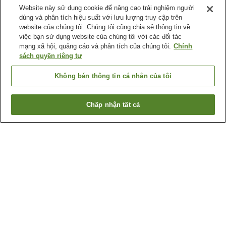
Website này sử dụng cookie để nâng cao trải nghiệm người
dùng và phân tích hiệu suất với lưu lượng truy cập trên
website của chúng tôi. Chúng tôi cũng chia sẻ thông tin về
việc bạn sử dụng website của chúng tôi với các đối tác
mạng xã hội, quảng cáo và phân tích của chúng tôi.
Chính
sách quyền riêng tư
Không bán thông tin cá nhân của tôi
Chấp nhận tất cả
Quay lại trang trước