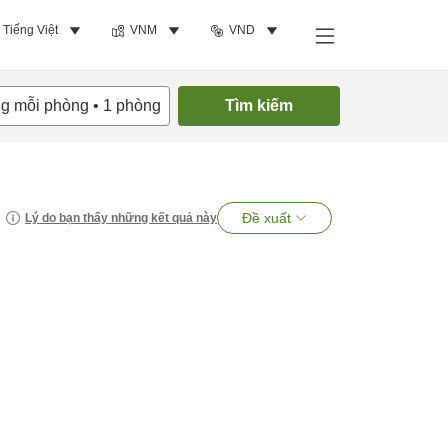
Tiếng Việt
VNM
VND
ng mỗi phòng
•
1
phòng
Tìm kiếm
Đề xuất
Lý do bạn thấy những kết quả này