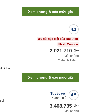
Xem phòng & các mức giá
4.1
o
Ưu đãi đặc biệt của Rakuten
Flash Coupon
2.021.710 ₫
~
Mỗi phòng
2
khách
1
đêm
út
Đi bộ
Xem phòng & các mức giá
Tuyệt vời
4.5
14
đánh giá
ryu
3.408.735 ₫
~
Mỗi phòng