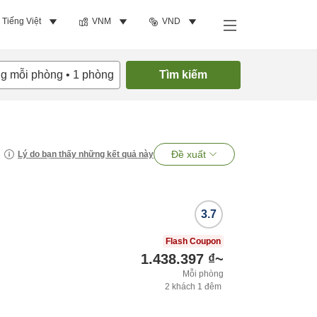
Tiếng Việt
VNM
VND
ng mỗi phòng
•
1
phòng
Tìm kiếm
Đề xuất
Lý do bạn thấy những kết quả này
3.7
Flash Coupon
1.438.397 ₫
~
Mỗi phòng
2
khách
1
đêm