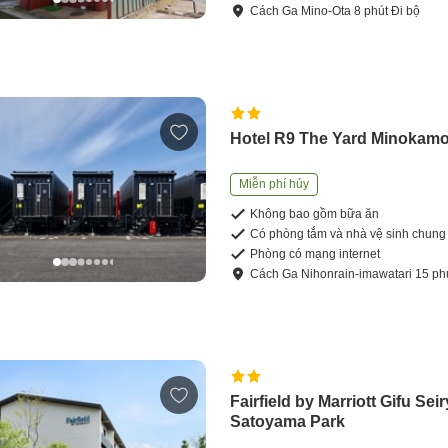
Cách
Ga Mino-Ota
8
phút
Đi bộ
Hotel R9 The Yard Minokam
Miễn phí hủy
Không bao gồm bữa ăn
Có phòng tắm và nhà vệ sinh chung
Phòng có mạng internet
Cách
Ga Nihonrain-imawatari
15
ph
Fairfield by Marriott Gifu Sei
Satoyama Park