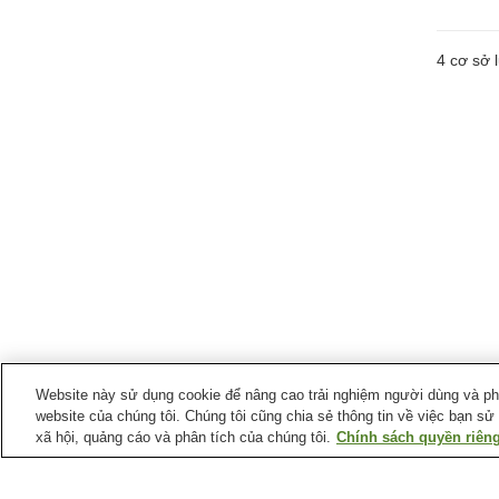
4
cơ sở l
Website này sử dụng cookie để nâng cao trải nghiệm người dùng và phân
website của chúng tôi. Chúng tôi cũng chia sẻ thông tin về việc bạn sử
xã hội, quảng cáo và phân tích của chúng tôi.
Chính sách quyền riêng
Ga xe lửa tại
Thành phố Minokamo
Ga Kamono
Ga Kobi