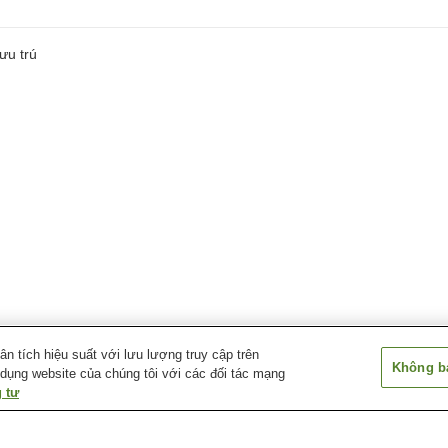
ưu trú
 tích hiệu suất với lưu lượng truy cập trên
Không bá
 dụng website của chúng tôi với các đối tác mạng
 tư
Ga Maehirakoen
Ga Mino-Kawai
Ga Mino-Ota