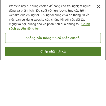
Website này sử dụng cookie để nâng cao trải nghiệm người
dùng và phân tích hiệu suất với lưu lượng truy cập trên
website của chúng tôi. Chúng tôi cũng chia sẻ thông tin về
việc bạn sử dụng website của chúng tôi với các đối tác
mạng xã hội, quảng cáo và phân tích của chúng tôi.
Chính
sách quyền riêng tư
Không bán thông tin cá nhân của tôi
Chấp nhận tất cả
Quay lại trang trước