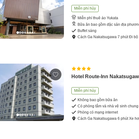
Miễn phí hủy
Miễn phí thuê áo Yukata
Bữa ăn bao gồm đặc sản địa phươ
Buffet sáng
Cách
Ga Nakatsugawa
7
phút
Đi bộ
Hotel Route-Inn Nakatsugawa
Miễn phí hủy
Không bao gồm bữa ăn
Có phòng tắm và nhà vệ sinh chung
Phòng có mạng internet
Cách
Ga Nakatsugawa
6
phút
Xe hơ