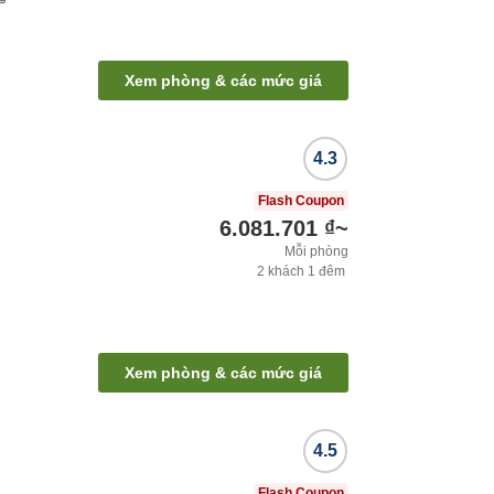
i
Xem phòng & các mức giá
4.3
Flash Coupon
6.081.701 ₫
~
Mỗi phòng
2
khách
1
đêm
Xem phòng & các mức giá
4.5
Flash Coupon