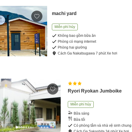
machi yard
Miễn phí hủy
Không bao gồm bữa ăn
Phòng có mạng internet
Phòng hai giường
Cách
Ga Nakatsugawa
7
phút
Xe hơi
Ryori Ryokan Jumboike
Miễn phí hủy
Bữa sáng
Bữa tối
Có phòng tắm và nhà vệ sinh chung
Cách
Ga Sakashita
34
phút
Xe hơi