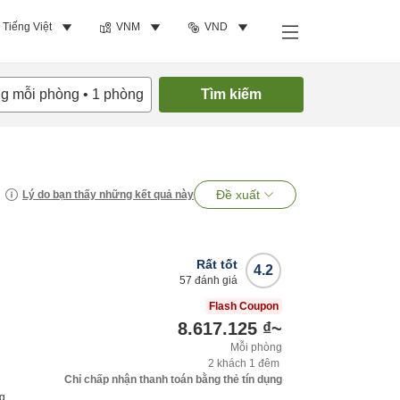
Tiếng Việt
VNM
VND
ng mỗi phòng
•
1
phòng
Tìm kiếm
Đề xuất
Lý do bạn thấy những kết quả này
Rất tốt
4.2
57
đánh giá
Flash Coupon
8.617.125 ₫
~
Mỗi phòng
2
khách
1
đêm
Chỉ chấp nhận thanh toán bằng thẻ tín dụng
ng