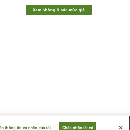
Xem phòng & các mức giá
n thông tin cá nhân của tôi
Chấp nhận tất cả