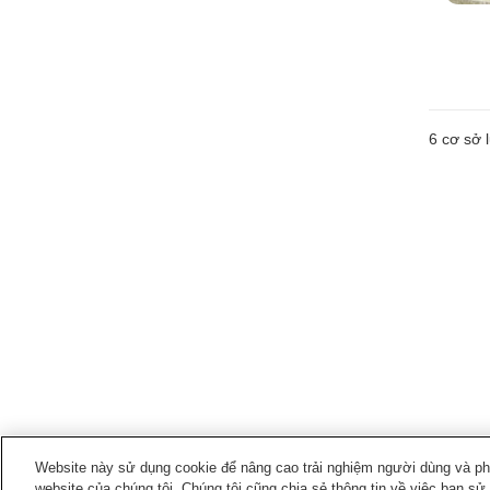
6
cơ sở l
Website này sử dụng cookie để nâng cao trải nghiệm người dùng và phân
website của chúng tôi. Chúng tôi cũng chia sẻ thông tin về việc bạn sử