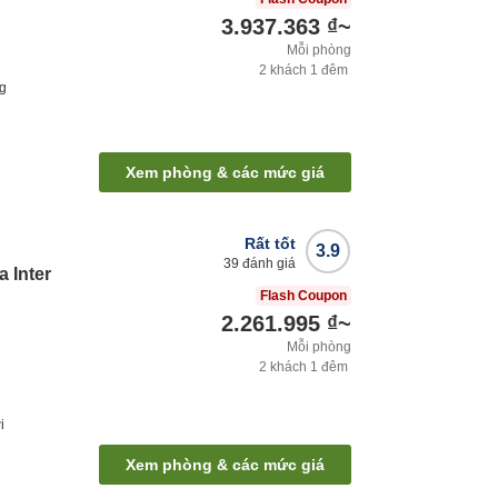
3.937.363 ₫
~
Mỗi phòng
2
khách
1
đêm
ng
Xem phòng & các mức giá
Rất tốt
3.9
39
đánh giá
 Inter
Flash Coupon
2.261.995 ₫
~
Mỗi phòng
2
khách
1
đêm
i
Xem phòng & các mức giá