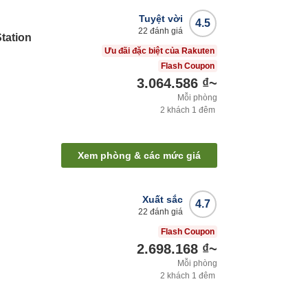
Tuyệt vời
4.5
22
đánh giá
tation
Ưu đãi đặc biệt của Rakuten
Flash Coupon
3.064.586 ₫
~
Mỗi phòng
2
khách
1
đêm
Xem phòng & các mức giá
Xuất sắc
4.7
22
đánh giá
Flash Coupon
2.698.168 ₫
~
Mỗi phòng
2
khách
1
đêm