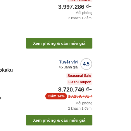
3.997.286 ₫
~
Mỗi phòng
2
khách
1
đêm
Xem phòng & các mức giá
Tuyệt vời
4.5
45
đánh giá
okaku
Seasonal Sale
Flash Coupon
8.720.746 ₫
~
10.259.701 ₫
Giảm
14%
)
Mỗi phòng
2
khách
1
đêm
Xem phòng & các mức giá