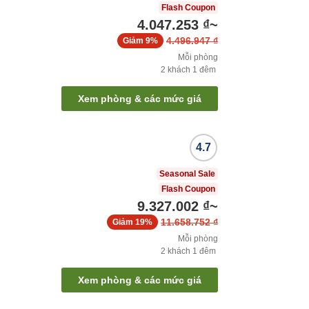
Flash Coupon
4.047.253 ₫
~
4.496.947 ₫
Giảm
9%
Mỗi phòng
2
khách
1
đêm
Xem phòng & các mức giá
4.7
Seasonal Sale
Flash Coupon
9.327.002 ₫
~
11.658.752 ₫
Giảm
19%
Mỗi phòng
2
khách
1
đêm
Xem phòng & các mức giá