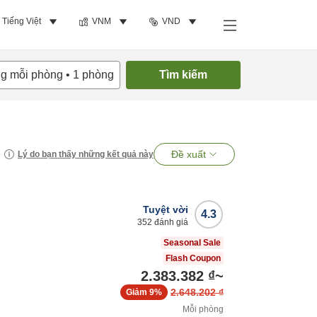
Tiếng Việt
VNM
VND
ng mỗi phòng
•
1
phòng
Tìm kiếm
Đề xuất
Lý do bạn thấy những kết quả này
Tuyệt vời
4.3
352
đánh giá
Seasonal Sale
Flash Coupon
2.383.382 ₫
~
2.648.202 ₫
Giảm
9%
Mỗi phòng