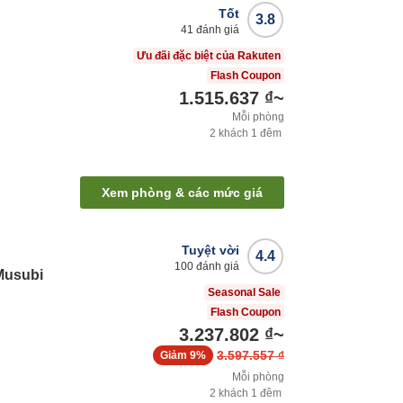
Tốt
3.8
41
đánh giá
Ưu đãi đặc biệt của Rakuten
Flash Coupon
1.515.637 ₫
~
Mỗi phòng
2
khách
1
đêm
Xem phòng & các mức giá
Tuyệt vời
4.4
100
đánh giá
Musubi
Seasonal Sale
Flash Coupon
3.237.802 ₫
~
3.597.557 ₫
Giảm
9%
Mỗi phòng
2
khách
1
đêm