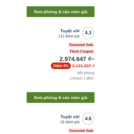
Xem phòng & các mức giá
Tuyệt vời
4.3
211
đánh giá
Seasonal Sale
Flash Coupon
2.974.647 ₫
~
3.131.207 ₫
Giảm
4%
Mỗi phòng
2
khách
1
đêm
Xem phòng & các mức giá
Tuyệt vời
4.6
18
đánh giá
Seasonal Sale