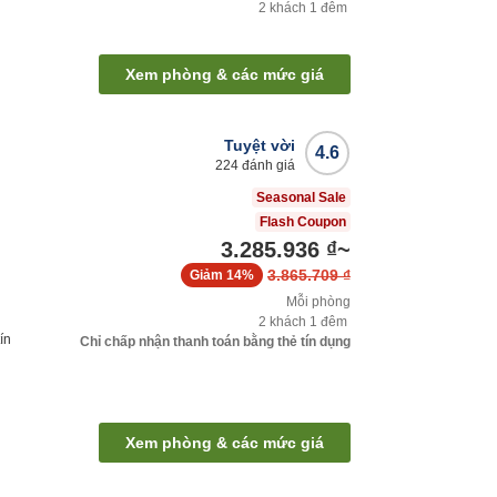
2
khách
1
đêm
Xem phòng & các mức giá
Tuyệt vời
4.6
224
đánh giá
Seasonal Sale
Flash Coupon
3.285.936 ₫
~
3.865.709 ₫
Giảm
14%
Mỗi phòng
2
khách
1
đêm
ín
Chỉ chấp nhận thanh toán bằng thẻ tín dụng
Xem phòng & các mức giá