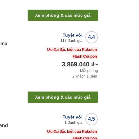
Xem phòng & các mức giá
Tuyệt vời
4.4
117
đánh giá
ama
Ưu đãi đặc biệt của Rakuten
Flash Coupon
3.869.040 ₫
~
Mỗi phòng
2
khách
1
đêm
Xem phòng & các mức giá
Tuyệt vời
4.5
1
đánh giá
cend
Ưu đãi đặc biệt của Rakuten
Flash Coupon