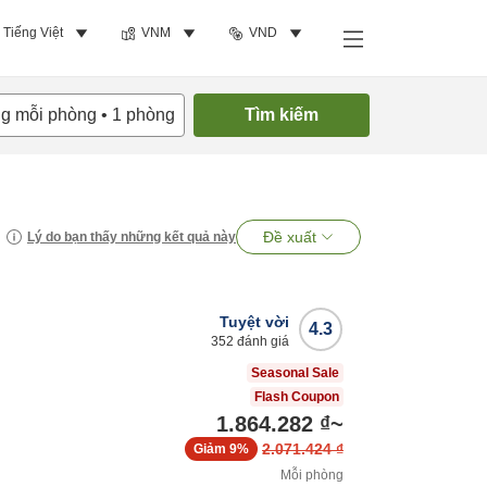
Tiếng Việt
VNM
VND
ng mỗi phòng
•
1
phòng
Tìm kiếm
Đề xuất
Lý do bạn thấy những kết quả này
Tuyệt vời
4.3
352
đánh giá
Seasonal Sale
Flash Coupon
1.864.282 ₫
~
2.071.424 ₫
Giảm
9%
Mỗi phòng