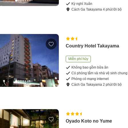
Kỳ nghỉ Xuân
Cách
Ga Takayama
4
phút
Đi bộ
Country Hotel Takayama
Miễn phí hủy
Không bao gồm bữa ăn
Có phòng tắm và nhà vệ sinh chung
Phòng có mạng internet
Cách
Ga Takayama
2
phút
Đi bộ
Oyado Koto no Yume