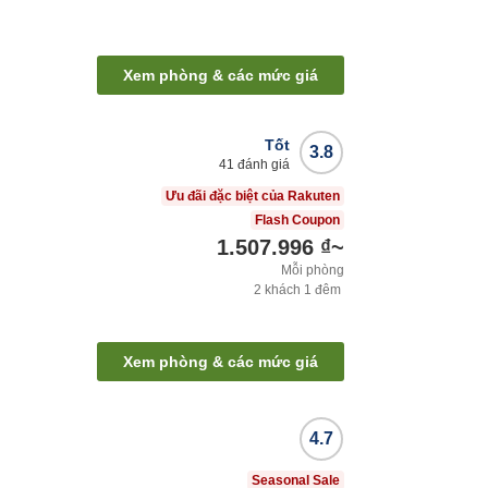
Xem phòng & các mức giá
Tốt
3.8
41
đánh giá
Ưu đãi đặc biệt của Rakuten
Flash Coupon
1.507.996 ₫
~
Mỗi phòng
2
khách
1
đêm
Xem phòng & các mức giá
4.7
Seasonal Sale