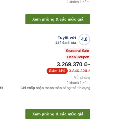
2
khách
1
đêm
Xem phòng & các mức giá
Tuyệt vời
4.6
224
đánh giá
Seasonal Sale
Flash Coupon
3.269.370 ₫
~
3.846.220 ₫
Giảm
14%
Mỗi phòng
2
khách
1
đêm
ín
Chỉ chấp nhận thanh toán bằng thẻ tín dụng
Xem phòng & các mức giá