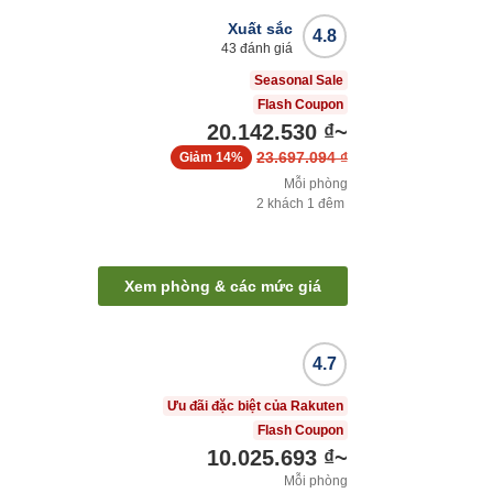
Xuất sắc
4.8
43
đánh giá
Seasonal Sale
Flash Coupon
20.142.530 ₫
~
23.697.094 ₫
Giảm
14%
Mỗi phòng
2
khách
1
đêm
Xem phòng & các mức giá
4.7
Ưu đãi đặc biệt của Rakuten
Flash Coupon
10.025.693 ₫
~
Mỗi phòng