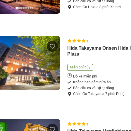
Bồn cầu có vòi xịt tự động
Cách
Ga Hozue
8
phút
Xe hơi
Hida Takayama Onsen Hida 
Plaza
Miễn phí hủy
Đỗ xe miễn phí
Không bao gồm bữa ăn
Bồn cầu có vòi xịt tự động
Cách
Ga Takayama
7
phút
Đi bộ