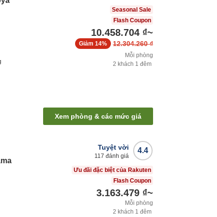
oya
Seasonal Sale
Flash Coupon
10.458.704 ₫
~
12.304.260 ₫
Giảm
14%
Mỗi phòng
g
2
khách
1
đêm
Xem phòng & các mức giá
Tuyệt vời
4.4
117
đánh giá
ama
Ưu đãi đặc biệt của Rakuten
Flash Coupon
3.163.479 ₫
~
Mỗi phòng
2
khách
1
đêm