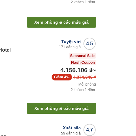
2
khách
1
đêm
Xem phòng & các mức giá
Tuyệt vời
4.5
171
đánh giá
Hotel
Seasonal Sale
Flash Coupon
4.156.106 ₫
~
4.374.848 ₫
Giảm
4%
Mỗi phòng
2
khách
1
đêm
Xem phòng & các mức giá
Xuất sắc
4.7
59
đánh giá