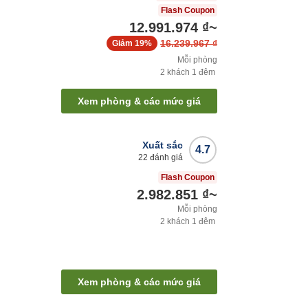
Flash Coupon
12.991.974 ₫
~
16.239.967 ₫
Giảm
19%
Mỗi phòng
2
khách
1
đêm
Xem phòng & các mức giá
Xuất sắc
4.7
22
đánh giá
Flash Coupon
2.982.851 ₫
~
Mỗi phòng
2
khách
1
đêm
Xem phòng & các mức giá