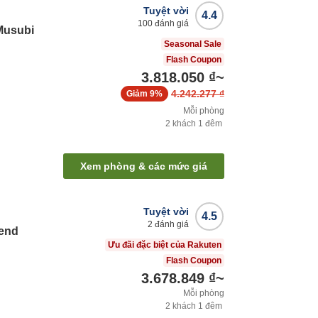
Tuyệt vời
4.4
100
đánh giá
Musubi
Seasonal Sale
Flash Coupon
3.818.050 ₫
~
4.242.277 ₫
Giảm
9%
Mỗi phòng
2
khách
1
đêm
Xem phòng & các mức giá
Tuyệt vời
4.5
2
đánh giá
cend
Ưu đãi đặc biệt của Rakuten
Flash Coupon
3.678.849 ₫
~
Mỗi phòng
2
khách
1
đêm