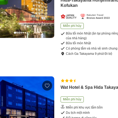
Hida-Takayama Honjinhiran
Kofukan
Miễn phí hủy
Bữa tối món Nhật (ăn tại phòng riên
của nhà hàng)
Bữa tối món Nhật
Có phòng tắm và nhà vệ sinh chung
Cách
Ga Takayama
9
phút
Đi bộ
Wat Hotel & Spa Hida Takay
Miễn phí hủy
Miễn phí khu vực tắm bồn
Du lịch một mình