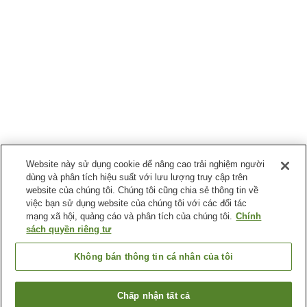
Website này sử dụng cookie để nâng cao trải nghiệm người
dùng và phân tích hiệu suất với lưu lượng truy cập trên
website của chúng tôi. Chúng tôi cũng chia sẻ thông tin về
việc bạn sử dụng website của chúng tôi với các đối tác
mạng xã hội, quảng cáo và phân tích của chúng tôi.
Chính
sách quyền riêng tư
Không bán thông tin cá nhân của tôi
Chấp nhận tất cả
Quay lại trang trước