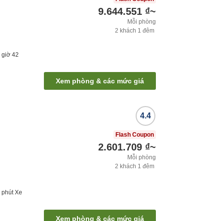
9.644.551 ₫
~
Mỗi phòng
2
khách
1
đêm
1
giờ
42
Xem phòng & các mức giá
4.4
Flash Coupon
2.601.709 ₫
~
Mỗi phòng
2
khách
1
đêm
2
phút
Xe
Xem phòng & các mức giá