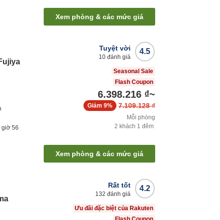
Xem phòng & các mức giá
Tuyệt vời
4.5
10
đánh giá
ujiya
Seasonal Sale
Flash Coupon
6.398.216 ₫
~
7.109.128 ₫
Giảm
9%
h
Mỗi phòng
2
khách
1
đêm
1
giờ
56
Xem phòng & các mức giá
Rất tốt
4.2
132
đánh giá
ama
Ưu đãi đặc biệt của Rakuten
Flash Coupon