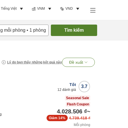
Tiếng Việt
VNM
VND
ng mỗi phòng
•
1
phòng
Tìm kiếm
Đề xuất
Lý do bạn thấy những kết quả này
Tốt
3.7
12
đánh giá
Seasonal Sale
Flash Coupon
4.028.506 ₫
~
ng
4.739.418 ₫
Giảm
14%
Mỗi phòng