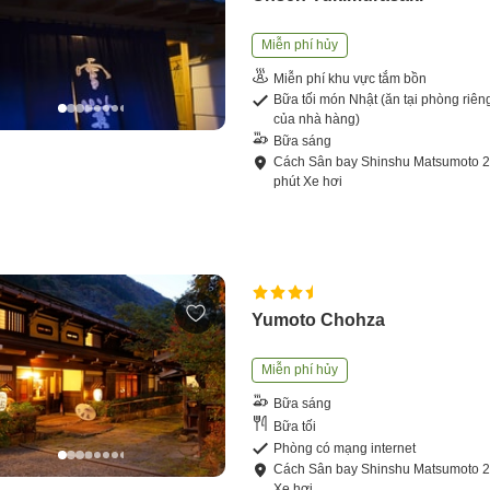
Miễn phí hủy
Miễn phí khu vực tắm bồn
Bữa tối món Nhật (ăn tại phòng riên
của nhà hàng)
Bữa sáng
Cách
Sân bay Shinshu Matsumoto
phút
Xe hơi
Yumoto Chohza
Miễn phí hủy
Bữa sáng
Bữa tối
Phòng có mạng internet
Cách
Sân bay Shinshu Matsumoto
Xe hơi