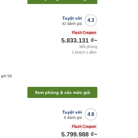
Tuyệt vời
4.3
42
đánh giá
Flash Coupon
5.833.131 ₫
~
Mỗi phòng
2
khách
1
đêm
1
giờ
58
Xem phòng & các mức giá
Tuyệt vời
4.6
6
đánh giá
Flash Coupon
5.799.988 ₫
~