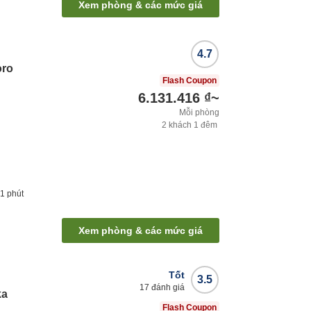
Xem phòng & các mức giá
4.7
oro
Flash Coupon
6.131.416 ₫
~
Mỗi phòng
2
khách
1
đêm
21
phút
Xem phòng & các mức giá
Tốt
3.5
17
đánh giá
ka
Flash Coupon