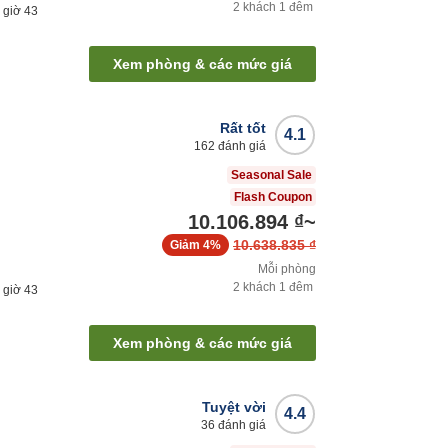
2
khách
1
đêm
1
giờ
43
Xem phòng & các mức giá
Rất tốt
4.1
162
đánh giá
Seasonal Sale
Flash Coupon
10.106.894 ₫
~
10.638.835 ₫
Giảm
4%
Mỗi phòng
2
khách
1
đêm
1
giờ
43
Xem phòng & các mức giá
Tuyệt vời
4.4
36
đánh giá