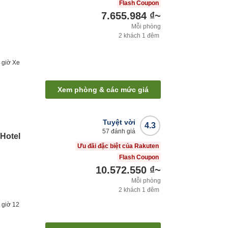
Flash Coupon
7.655.984 ₫
~
Mỗi phòng
2
khách
1
đêm
2
giờ
Xe
Xem phòng & các mức giá
Tuyệt vời
4.3
57
đánh giá
Hotel
Ưu đãi đặc biệt của Rakuten
Flash Coupon
10.572.550 ₫
~
Mỗi phòng
2
khách
1
đêm
2
giờ
12