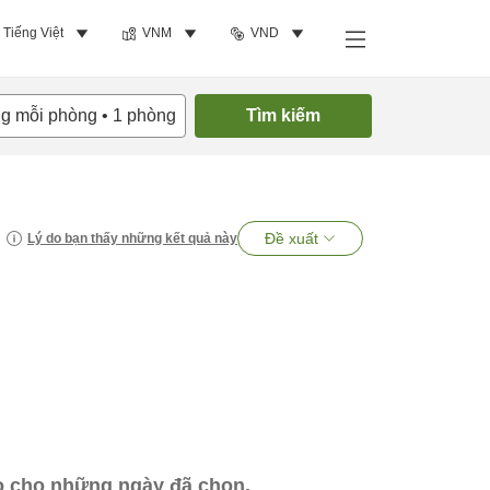
Tiếng Việt
VNM
VND
ng mỗi phòng
•
1
phòng
Tìm kiếm
Đề xuất
Lý do bạn thấy những kết quả này
ào cho những ngày đã chọn.