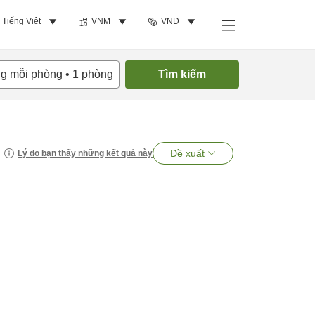
Tiếng Việt
VNM
VND
ng mỗi phòng
•
1
phòng
Tìm kiếm
Đề xuất
Lý do bạn thấy những kết quả này