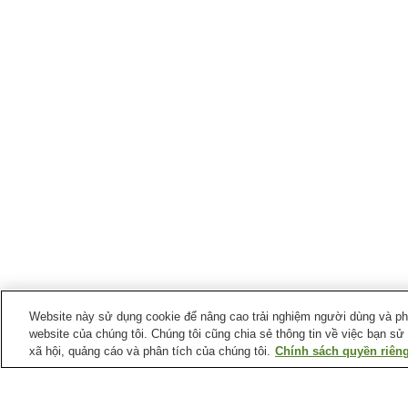
Website này sử dụng cookie để nâng cao trải nghiệm người dùng và phân
website của chúng tôi. Chúng tôi cũng chia sẻ thông tin về việc bạn sử
xã hội, quảng cáo và phân tích của chúng tôi.
Chính sách quyền riêng
Ga xe lửa tại
Thành phố Fujioka
Ga Gumma-Fujioka
Ga Kita-Fujioka