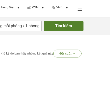
Tiếng Việt
VNM
VND
ng mỗi phòng
•
1
phòng
Tìm kiếm
Đề xuất
Lý do bạn thấy những kết quả này