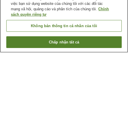
việc bạn sử dụng website của chúng tôi với các đối tác
mạng xã hội, quảng cáo và phân tích của chúng tôi.
Chính
sách quyền riêng tư
Không bán thông tin cá nhân của tôi
Chấp nhận tất cả
Quay lại trang trước
10
cơ sở lưu trú
Lý do bạn thấy những kết quả này