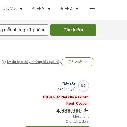
Tiếng Việt
VNM
VND
ng mỗi phòng
•
1
phòng
Tìm kiếm
Đề xuất
Lý do bạn thấy những kết quả này
Rất tốt
4.2
23
đánh giá
Ưu đãi đặc biệt của Rakuten
Flash Coupon
4.639.990 ₫
~
Mỗi phòng
2
khách
1
đêm