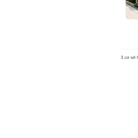
3
cơ sở l