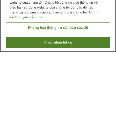
website của chúng tôi. Chúng tôi cũng chia sẻ thông tin về
việc bạn sử dụng website của chúng tôi với các đối tác
mạng xã hội, quảng cáo và phân tích của chúng tôi.
Chính
sách quyền riêng tư
Không bán thông tin cá nhân của tôi
Chấp nhận tất cả
Quay lại trang trước
1 cơ sở lưu trú
Lý do bạn thấy những kết quả này