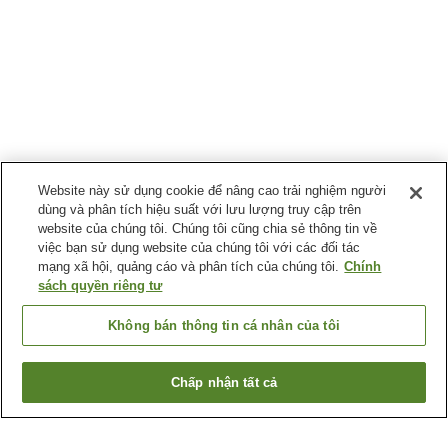
Website này sử dụng cookie để nâng cao trải nghiệm người
dùng và phân tích hiệu suất với lưu lượng truy cập trên
website của chúng tôi. Chúng tôi cũng chia sẻ thông tin về
việc bạn sử dụng website của chúng tôi với các đối tác
mạng xã hội, quảng cáo và phân tích của chúng tôi.
Chính
sách quyền riêng tư
Không bán thông tin cá nhân của tôi
Chấp nhận tất cả
Quay lại trang trước