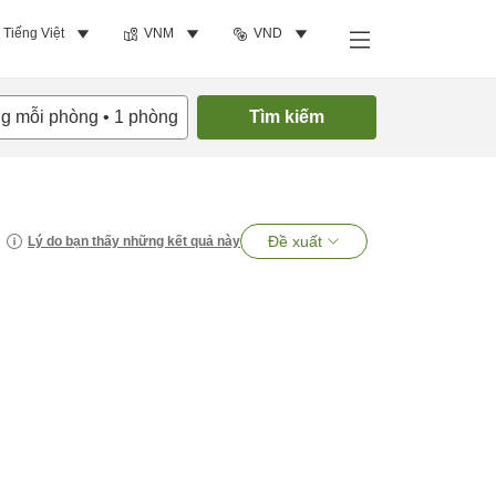
Tiếng Việt
VNM
VND
ng mỗi phòng
•
1
phòng
Tìm kiếm
Đề xuất
Lý do bạn thấy những kết quả này