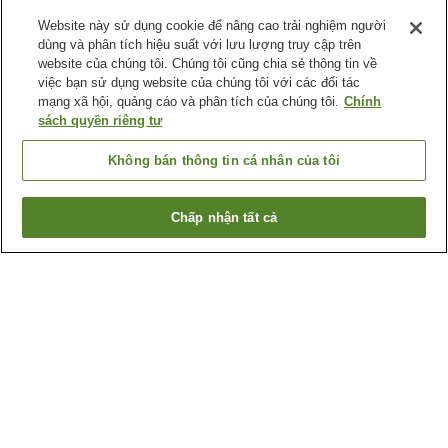
Website này sử dụng cookie để nâng cao trải nghiệm người
dùng và phân tích hiệu suất với lưu lượng truy cập trên
website của chúng tôi. Chúng tôi cũng chia sẻ thông tin về
việc bạn sử dụng website của chúng tôi với các đối tác
mạng xã hội, quảng cáo và phân tích của chúng tôi.
Chính
sách quyền riêng tư
Không bán thông tin cá nhân của tôi
Chấp nhận tất cả
Quay lại trang trước