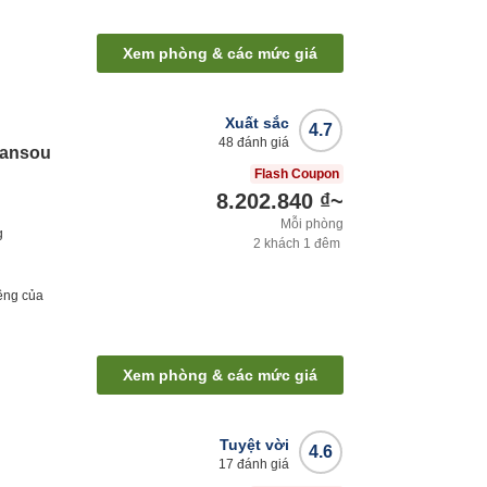
Xem phòng & các mức giá
Xuất sắc
4.7
48
đánh giá
Sansou
Flash Coupon
8.202.840 ₫
~
Mỗi phòng
g
2
khách
1
đêm
êng của
Xem phòng & các mức giá
Tuyệt vời
4.6
17
đánh giá