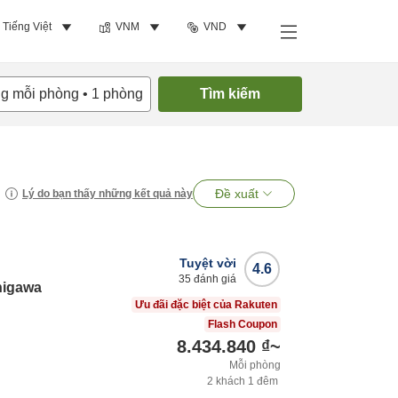
Tiếng Việt
VNM
VND
ng mỗi phòng
•
1
phòng
Tìm kiếm
Đề xuất
Lý do bạn thấy những kết quả này
Tuyệt vời
4.6
35
đánh giá
nigawa
Ưu đãi đặc biệt của Rakuten
Flash Coupon
8.434.840 ₫
~
Mỗi phòng
2
khách
1
đêm