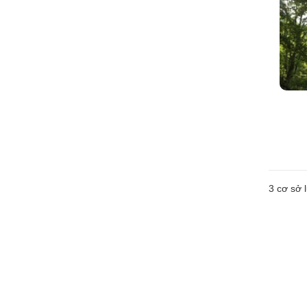
3
cơ sở l