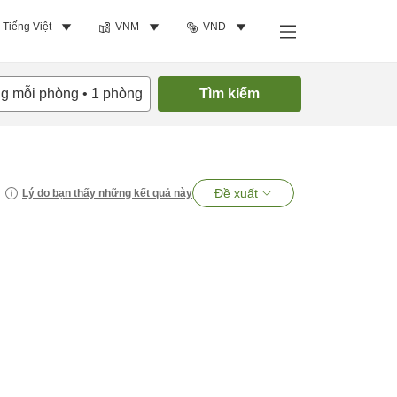
Tiếng Việt
VNM
VND
ng mỗi phòng
•
1
phòng
Tìm kiếm
Đề xuất
Lý do bạn thấy những kết quả này