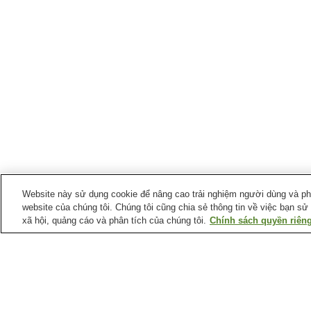
Website này sử dụng cookie để nâng cao trải nghiệm người dùng và phân
website của chúng tôi. Chúng tôi cũng chia sẻ thông tin về việc bạn sử
xã hội, quảng cáo và phân tích của chúng tôi.
Chính sách quyền riêng
Suối nước nóng tại
Tỉnh Gunma
Suối nước nóng
Suối nước nóng
Agatsumakyo
Aimakawa
Suối nước nóng
Suối nước nóng
Hanashiki
Harunako