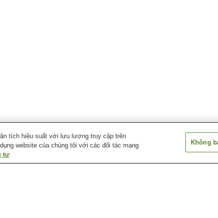
 tích hiệu suất với lưu lượng truy cập trên
Không bá
 dụng website của chúng tôi với các đối tác mạng
 tư
Suối nước nóng Akagi
Suối nước nóng Baragi
Suối nước nóng 
Kogen
Suối nước nóng Hato-no-
Suối nước nóng Hoshi
Suối nước nóng 
Yu