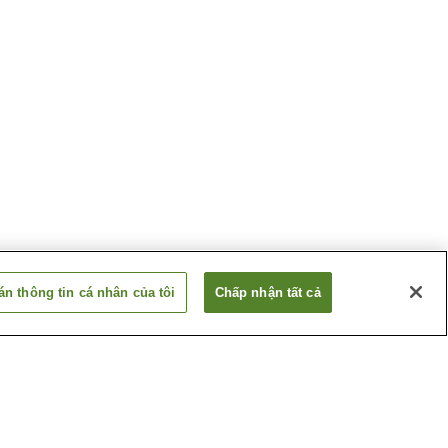
n thông tin cá nhân của tôi
Chấp nhận tất cả
Fujioka
Suối nước nóng Hanasaki
Ikaho
Suối nước nóng Inoda