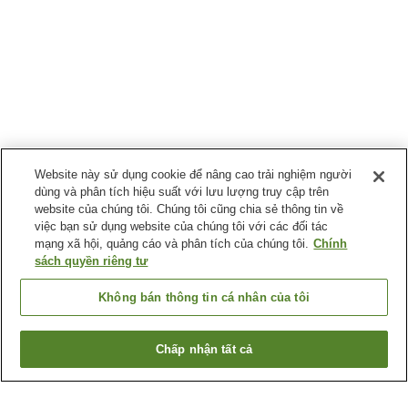
Website này sử dụng cookie để nâng cao trải nghiệm người
dùng và phân tích hiệu suất với lưu lượng truy cập trên
website của chúng tôi. Chúng tôi cũng chia sẻ thông tin về
việc bạn sử dụng website của chúng tôi với các đối tác
mạng xã hội, quảng cáo và phân tích của chúng tôi.
Chính
sách quyền riêng tư
Không bán thông tin cá nhân của tôi
Chấp nhận tất cả
Quay lại trang trước