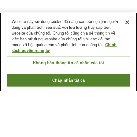
Website này sử dụng cookie để nâng cao trải nghiệm người
dùng và phân tích hiệu suất với lưu lượng truy cập trên
website của chúng tôi. Chúng tôi cũng chia sẻ thông tin về
việc bạn sử dụng website của chúng tôi với các đối tác
mạng xã hội, quảng cáo và phân tích của chúng tôi.
Chính
sách quyền riêng tư
Không bán thông tin cá nhân của tôi
Chấp nhận tất cả
Quay lại trang trước